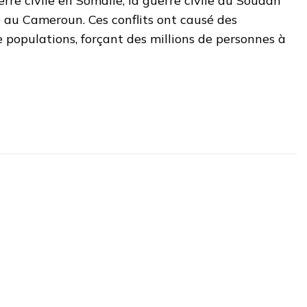
re civile en Somalie, la guerre civile au Soudan
é au Cameroun. Ces conflits ont causé des
populations, forçant des millions de personnes à