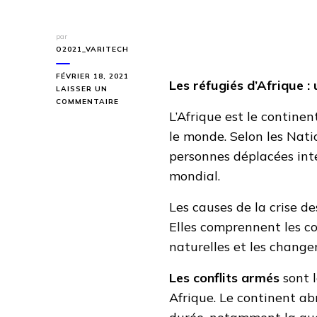
par
O2021_VARITECH
FÉVRIER 18, 2021
Les réfugiés d’Afrique :
LAISSER UN
SUR
COMMENTAIRE
L’Afrique est le contine
ARTICLE
RÉFUGIÉ
le monde. Selon les Natio
personnes déplacées inte
mondial.
Les causes de la crise d
Elles comprennent les con
naturelles et les change
Les conflits armés
sont l
Afrique. Le continent ab