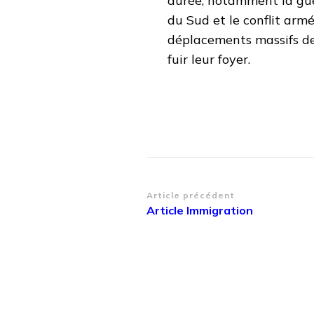
durée, notamment la guer
du Sud et le conflit arm
déplacements massifs de 
fuir leur foyer.
Navigation
Article précédent
Article Immigration
d’article