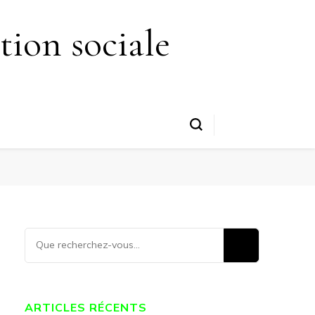
FAITES UN DON
tion sociale
Vous
recherchiez
quelque
chose ?
ARTICLES RÉCENTS