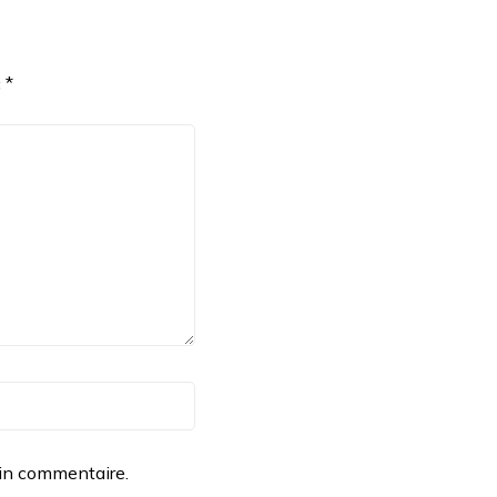
c
*
ain commentaire.